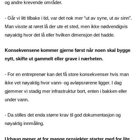
og andre krevende områder.
- Går vi litt tilbake i tid, var det nok mer “ut av syne, ut av sinn”.
Man visste at røret lå der ute et sted, men ikke nødvendigvis
nøyaktig hvor det lå eller hvilken dimensjon det hadde.
Konsekvensene kommer gjerne først når noen skal bygge
nytt, skifte ut gammelt eller grave i nærheten.
- For en entreprenør kan det få store konsekvenser hvis man
ikke vet nøyaktig hvor vann- og avløpsrørene ligger. I dag
gjemmer vi stadig mer infrastruktur bort, enten i bakken eller
under vann.
- Da stilles det enda større krav til god dokumentasjon og
nøyaktig innmåling.
Urhaug mener at for mange prosjekter starter med for lite