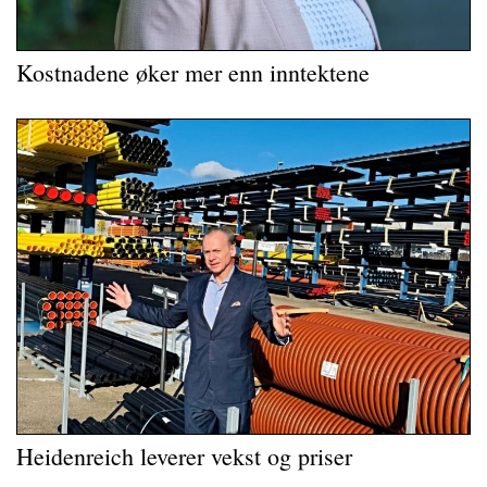
Kostnadene øker mer enn inntektene
Heidenreich leverer vekst og priser