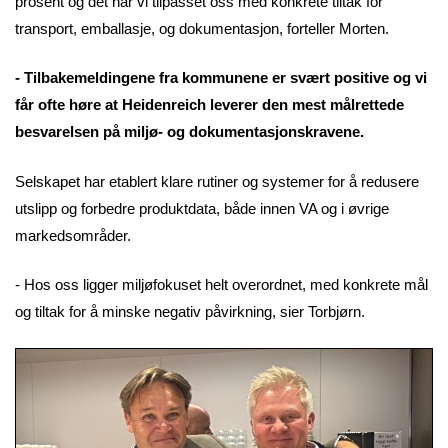
prosent og det har vi tilpasset oss med konkrete tiltak for
transport, emballasje, og dokumentasjon, forteller Morten.
- Tilbakemeldingene fra kommunene er svært positive og vi
får ofte høre at Heidenreich leverer den mest målrettede
besvarelsen på miljø- og dokumentasjonskravene.
Selskapet har etablert klare rutiner og systemer for å redusere
utslipp og forbedre produktdata, både innen VA og i øvrige
markedsområder.
- Hos oss ligger miljøfokuset helt overordnet, med konkrete mål
og tiltak for å minske negativ påvirkning, sier Torbjørn.