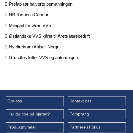
Prefab rør halverte bemanningen
HB Rør inn i Comfort
Milepæl for Gran VVS
Østlandske VVS kåret til Årets lærebedrift
Ny direktør i Ahlsell Norge
Grundfos løfter VVS og automasjon
Om oss
Kontakt oss
Har du noe på hjertet?
Forsprang
Produktnyheter
Partnere i Fokus