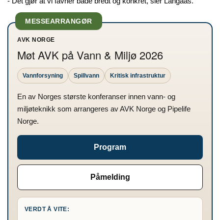
- Det gjør at vi favner både bredt og konkret, sier Langaas.
MESSEARRANGØR
AVK NORGE
Møt AVK på Vann & Miljø 2026
Vannforsyning
Spillvann
Kritisk infrastruktur
En av Norges største konferanser innen vann- og
miljøteknikk som arrangeres av AVK Norge og Pipelife
Norge.
Program
Påmelding
VERDT Å VITE: