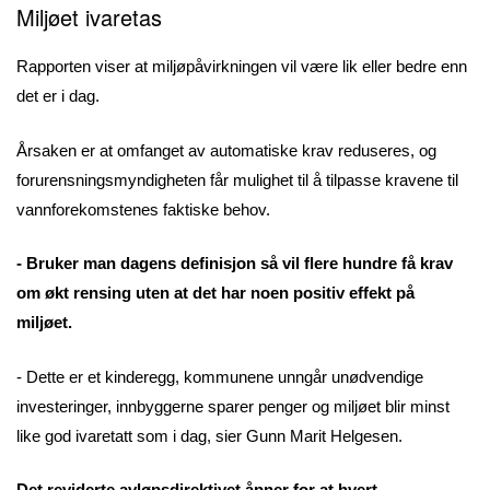
Miljøet ivaretas
Rapporten viser at miljøpåvirkningen vil være lik eller bedre enn
det er i dag.
Årsaken er at omfanget av automatiske krav reduseres, og
forurensningsmyndigheten får mulighet til å tilpasse kravene til
vannforekomstenes faktiske behov.
- Bruker man dagens definisjon så vil flere hundre få krav
om økt rensing uten at det har noen positiv effekt på
miljøet.
- Dette er et kinderegg, kommunene unngår unødvendige
investeringer, innbyggerne sparer penger og miljøet blir minst
like god ivaretatt som i dag, sier Gunn Marit Helgesen.
Det reviderte avløpsdirektivet åpner for at hvert