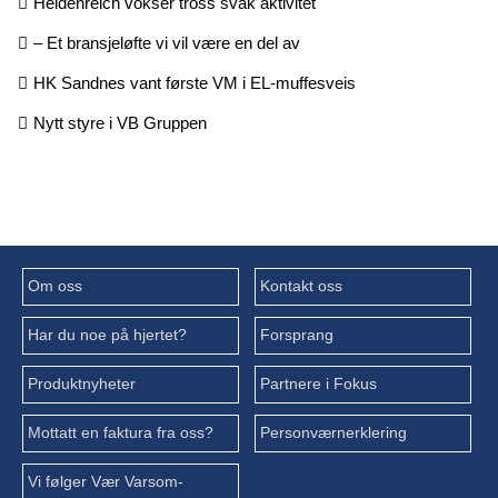
Heidenreich vokser tross svak aktivitet
– Et bransjeløfte vi vil være en del av
HK Sandnes vant første VM i EL-muffesveis
Nytt styre i VB Gruppen
Om oss
Kontakt oss
Har du noe på hjertet?
Forsprang
Produktnyheter
Partnere i Fokus
Mottatt en faktura fra oss?
Personværnerklering
Vi følger Vær Varsom-