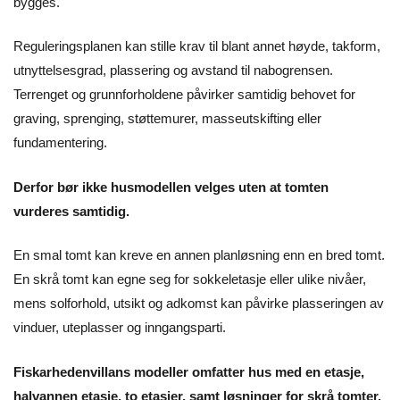
bygges.
Reguleringsplanen kan stille krav til blant annet høyde, takform,
utnyttelsesgrad, plassering og avstand til nabogrensen.
Terrenget og grunnforholdene påvirker samtidig behovet for
graving, sprenging, støttemurer, masseutskifting eller
fundamentering.
Derfor bør ikke husmodellen velges uten at tomten
vurderes samtidig.
En smal tomt kan kreve en annen planløsning enn en bred tomt.
En skrå tomt kan egne seg for sokkeletasje eller ulike nivåer,
mens solforhold, utsikt og adkomst kan påvirke plasseringen av
vinduer, uteplasser og inngangsparti.
Fiskarhedenvillans modeller omfatter hus med en etasje,
halvannen etasje, to etasjer, samt løsninger for skrå tomter.