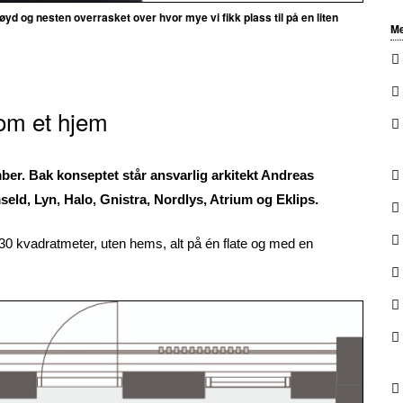
rnøyd og nesten overrasket over hvor mye vi fikk plass til på en liten
Me
 som et hjem
ber. Bak konseptet står ansvarlig arkitekt Andreas
ld, Lyn, Halo, Gnistra, Nordlys, Atrium og Eklips.
30 kvadratmeter, uten hems, alt på én flate og med en