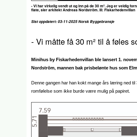
- Vi har virkelig vendt ut og inn på de 30 m². Jeg er veldig fo
flate, sier
arkitekt Andreas Nordström. Ill: Fiskarhedenvillan
Sist oppdatert: 03-11-2025 Norsk Byggebransje
- Vi måtte få 30 m² til å føles
Minihus by Fiskarhedenvillan ble lansert 1. novem
Nordström, mannen bak prisbelønte hus som Elmse
Denne gangen har han kokt mange års læring ned til 
romfølelse som ikke burde være mulig på papiret.