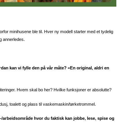
rfor minihusene ble til. Hver ny modell starter med et tydelig
g annerledes.
dan kan vi fylle den på vår måte? «En original, aldri en
iteringer. Hvem skal bo her? Hvilke funksjoner er absolutte?
 dusj, toalett og plass til vaskemaskin/tørketrommel.
s-/arbeidsområde hvor du faktisk kan jobbe, lese, spise og