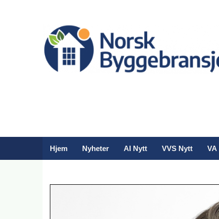
Hjem
Nyheter
AI Nytt
VVS Nytt
VA 