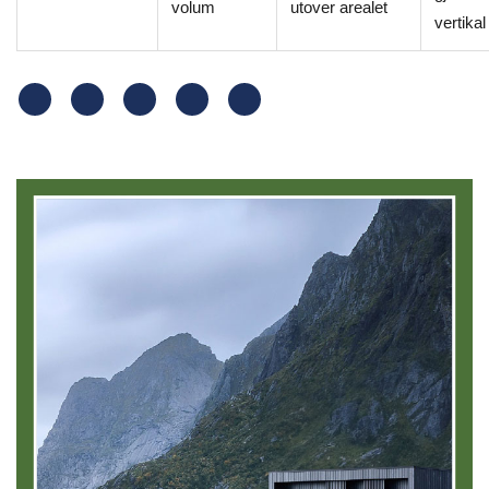
volum
utover arealet
vertika