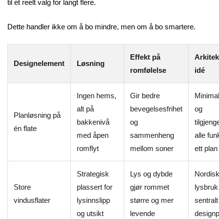
til et reelt valg for langt flere.
Dette handler ikke om å bo mindre, men om å bo smartere.
Effekt på
Arkite
Designelement
Løsning
romfølelse
idé
Ingen hems,
Gir bedre
Minima
alt på
bevegelsesfrihet
og
Planløsning på
bakkenivå
og
tilgjeng
én flate
med åpen
sammenheng
alle fun
romflyt
mellom soner
ett plan
Strategisk
Lys og dybde
Nordis
Store
plassert for
gjør rommet
lysbru
vindusflater
lysinnslipp
større og mer
sentralt
og utsikt
levende
designp