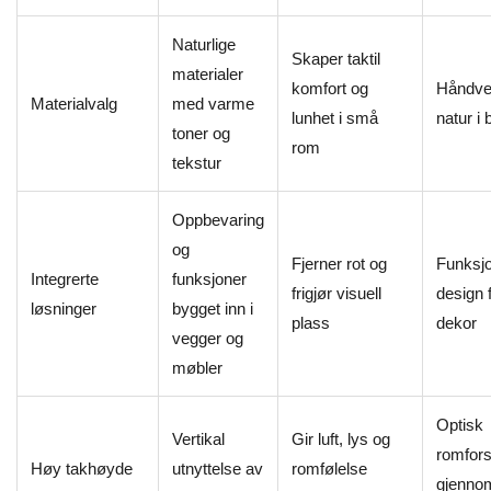
Naturlige
Skaper taktil
materialer
komfort og
Håndve
Materialvalg
med varme
lunhet i små
natur i
toner og
rom
tekstur
Oppbevaring
og
Fjerner rot og
Funksjo
Integrerte
funksjoner
frigjør visuell
design 
løsninger
bygget inn i
plass
dekor
vegger og
møbler
Optisk
Vertikal
Gir luft, lys og
romfors
Høy takhøyde
utnyttelse av
romfølelse
gjenno