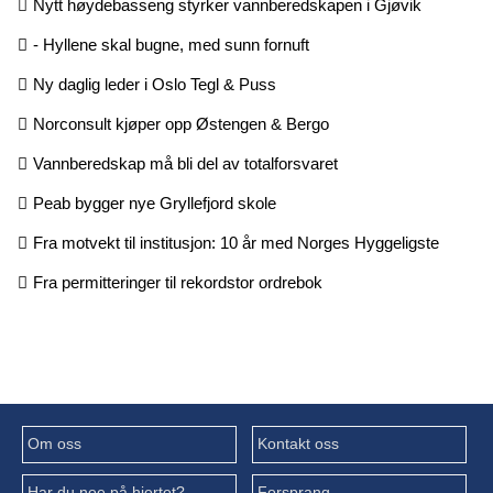
Nytt høydebasseng styrker vannberedskapen i Gjøvik
- Hyllene skal bugne, med sunn fornuft
Ny daglig leder i Oslo Tegl & Puss
Norconsult kjøper opp Østengen & Bergo
Vannberedskap må bli del av totalforsvaret
Peab bygger nye Gryllefjord skole
Fra motvekt til institusjon: 10 år med Norges Hyggeligste
Fra permitteringer til rekordstor ordrebok
Om oss
Kontakt oss
Har du noe på hjertet?
Forsprang