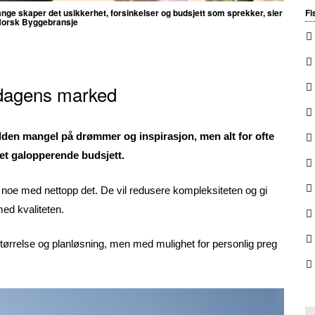
ange skaper det usikkerhet, forsinkelser og budsjett som sprekker, sier
Fi
 Norsk Byggebransje
i dagens marked
elden mangel på drømmer og inspirasjon, men alt for ofte
et galopperende budsjett.
 noe med nettopp det. De vil redusere kompleksiteten og gi
ed kvaliteten.
 størrelse og planløsning, men med mulighet for personlig preg