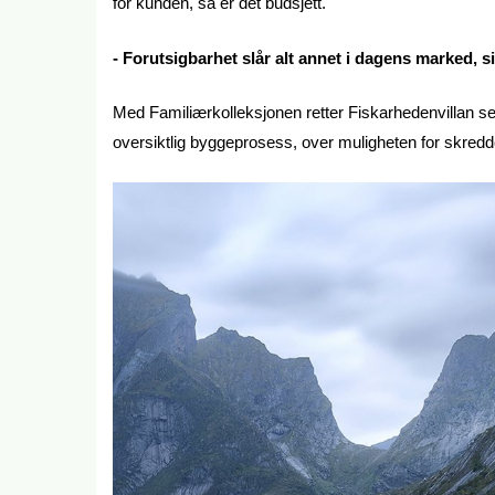
for kunden, så er det budsjett.
- Forutsigbarhet slår alt annet i dagens marked, s
Med Familiærkolleksjonen retter Fiskarhedenvillan s
oversiktlig byggeprosess, over muligheten for skred