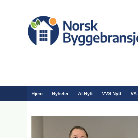
Hjem
Nyheter
AI Nytt
VVS Nytt
VA 