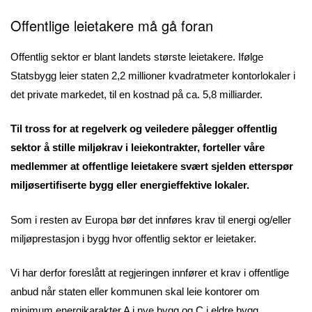
Offentlige leietakere må gå foran
Offentlig sektor er blant landets største leietakere. Ifølge
Statsbygg leier staten 2,2 millioner kvadratmeter kontorlokaler i
det private markedet, til en kostnad på ca. 5,8 milliarder.
Til tross for at regelverk og veiledere pålegger offentlig
sektor å stille miljøkrav i leiekontrakter, forteller våre
medlemmer at offentlige leietakere svært sjelden etterspør
miljøsertifiserte bygg eller energieffektive lokaler.
Som i resten av Europa bør det innføres krav til energi og/eller
miljøprestasjon i bygg hvor offentlig sektor er leietaker.
Vi har derfor foreslått at regjeringen innfører et krav i offentlige
anbud når staten eller kommunen skal leie kontorer om
minimum energikarakter A i nye bygg og C i eldre bygg,