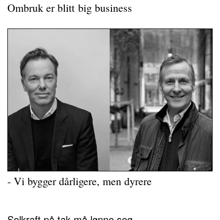
Ombruk er blitt big business
- Vi bygger dårligere, men dyrere
Solkraft på tak må lønne seg