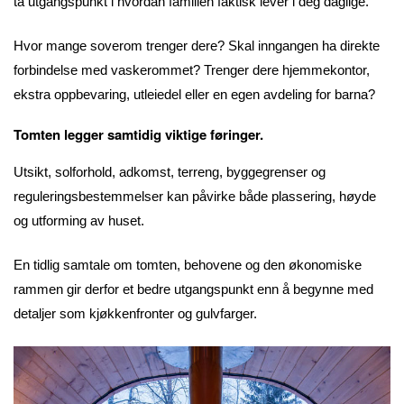
ta utgangspunkt i hvordan familien faktisk lever i deg daglige.
Hvor mange soverom trenger dere? Skal inngangen ha direkte
forbindelse med vaskerommet? Trenger dere hjemmekontor,
ekstra oppbevaring, utleiedel eller en egen avdeling for barna?
Tomten legger samtidig viktige føringer.
Utsikt, solforhold, adkomst, terreng, byggegrenser og
reguleringsbestemmelser kan påvirke både plassering, høyde
og utforming av huset.
En tidlig samtale om tomten, behovene og den økonomiske
rammen gir derfor et bedre utgangspunkt enn å begynne med
detaljer som kjøkkenfronter og gulvfarger.