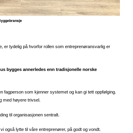
 Byggebransje
 er tydelig på hvorfor rollen som entreprenøransvarlig er
re hus bygges annerledes enn tradisjonelle norske
en fagperson som kjenner systemet og kan gi tett oppfølging.
og med høyere trivsel.
lding til organisasjonen sentralt.
vi også lytte til våre entreprenører, på godt og vondt.