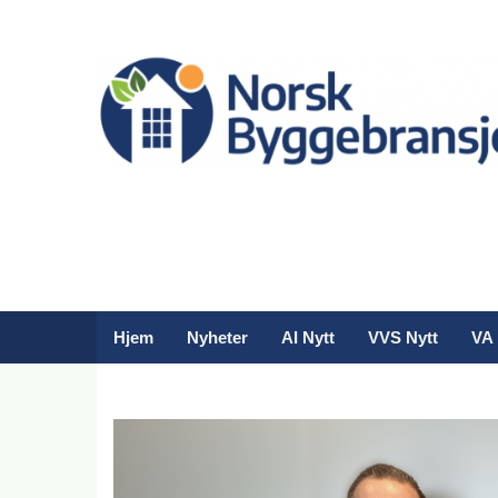
Hjem
Nyheter
AI Nytt
VVS Nytt
VA 