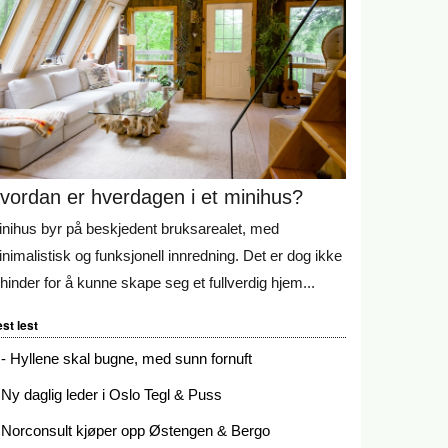
vordan er hverdagen i et minihus?
nihus byr på beskjedent bruksarealet, med
nimalistisk og funksjonell innredning. Det er dog ikke
l hinder for å kunne skape seg et fullverdig hjem...
st lest
- Hyllene skal bugne, med sunn fornuft
Ny daglig leder i Oslo Tegl & Puss
Norconsult kjøper opp Østengen & Bergo