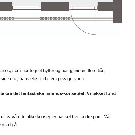
eianes, som har tegnet hytter og hus gjennom flere tiår,
in kone, hans eldste datter og svigersønn.
lte om det fantastiske minihus-konseptet. Vi takket først
 ut av våre to ulike konsepter passet hverandre godt. Vår
ære med på.