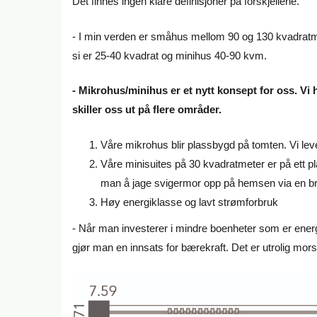
Det finnes ingen klare definisjoner på forskjellene.
- I min verden er småhus mellom 90 og 130 kvadratmet
si er 25-40 kvadrat og minihus 40-90 kvm.
- Mikrohus/minihus er et nytt konsept for oss. Vi
skiller oss ut på flere områder.
Våre mikrohus blir plassbygd på tomten. Vi leve
Våre minisuites på 30 kvadratmeter er på ett pl
man å jage svigermor opp på hemsen via en bra
Høy energiklasse og lavt strømforbruk
- Når man investerer i mindre boenheter som er energ
gjør man en innsats for bærekraft. Det er utrolig mor