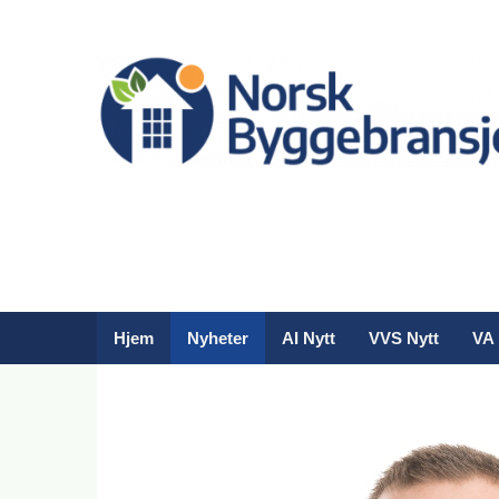
Hjem
Nyheter
AI Nytt
VVS Nytt
VA 