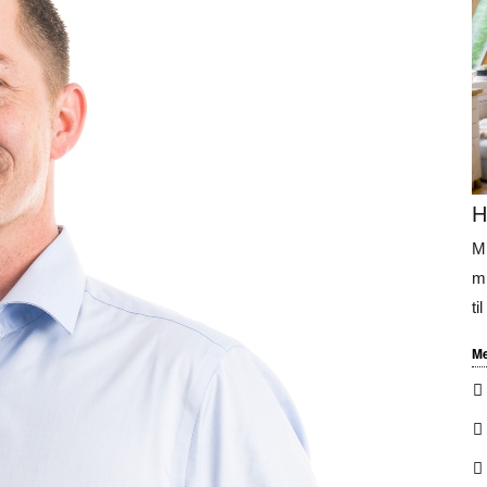
H
Mi
mi
ti
Me