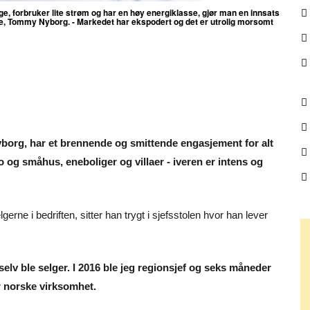
e, forbruker lite strøm og har en høy energiklasse, gjør man en innsats
ge, Tommy Nyborg. - Markedet har ekspodert og d
et er utrolig morsomt
borg, har et brennende og smittende engasjement for alt
og småhus, eneboliger og villaer - iveren er intens og
gerne i bedriften, sitter han trygt i sjefsstolen hvor han lever
eg selv ble selger. I 2016 ble jeg regionsjef og seks måneder
vår norske virksomhet.