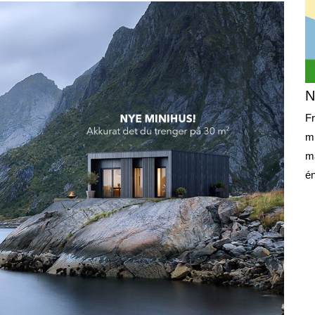
N
Fr
mi
må
én