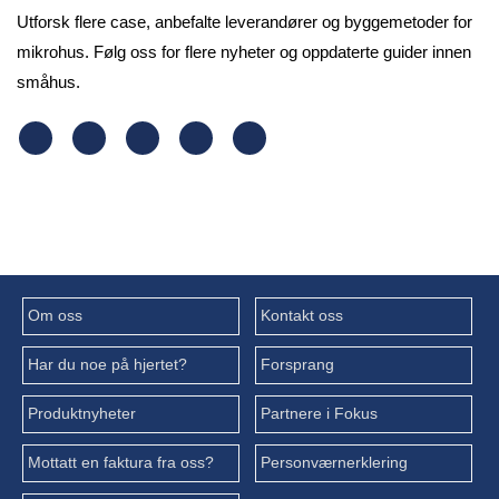
Utforsk flere case, anbefalte leverandører og byggemetoder for
mikrohus. Følg oss for flere nyheter og oppdaterte guider innen
småhus.
Om oss
Kontakt oss
Har du noe på hjertet?
Forsprang
Produktnyheter
Partnere i Fokus
Mottatt en faktura fra oss?
Personværnerklering