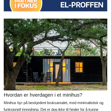
Hvordan er hverdagen i et minihus?
Minihus byr på beskjedent bruksarealet, med minimalistisk og
funksjonell innredning. Det er dog ikke til hinder for å kunne