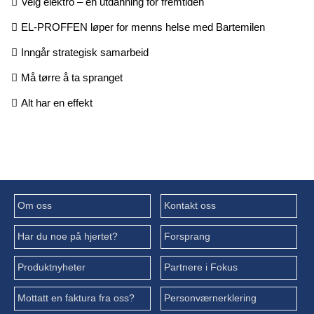
Velg elektro – en utdanning for fremtiden
EL-PROFFEN løper for menns helse med Bartemilen
Inngår strategisk samarbeid
Må tørre å ta spranget
Alt har en effekt
Om oss
Kontakt oss
Har du noe på hjertet?
Forsprang
Produktnyheter
Partnere i Fokus
Mottatt en faktura fra oss?
Personværnerklering