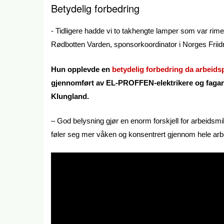
Betydelig forbedring
- Tidligere hadde vi to takhengte lamper som var rimeli
Rødbotten Varden, sponsorkoordinator i Norges Friidr
Hun opplevde en
betydelig forbedring da arbeid
gjennomført av EL-PROFFEN-elektrikere og fagansv
Klungland.
– God belysning gjør en enorm forskjell for arbeidsmi
føler seg mer våken og konsentrert gjennom hele ar