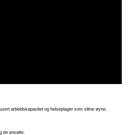
edusert arbeidskapasitet og helseplager som slitne øyne,
og de ansatte.