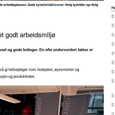
e arbeidsplassen. Gode synsforhold krever riktig lyskilder og riktig
Fl
t godt arbeidsmiljø
vsel og gode kolleger. En ofte undervurdert faktor er
gså gi helseplager som hodepine, øyesmerter og
jon og produktivitet.