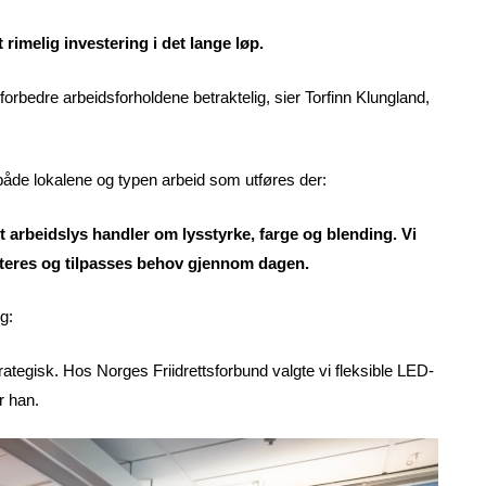
rimelig investering i det lange løp.
forbedre arbeidsforholdene betraktelig, sier Torfinn Klungland,
både lokalene og typen arbeid som utføres der:
dt arbeidslys handler om lysstyrke, farge og blending. Vi
steres og tilpasses behov gjennom dagen.
g:
trategisk. Hos Norges Friidrettsforbund valgte vi fleksible LED-
r han.