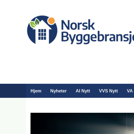
Hjem
Nyheter
AI Nytt
VVS Nytt
VA 