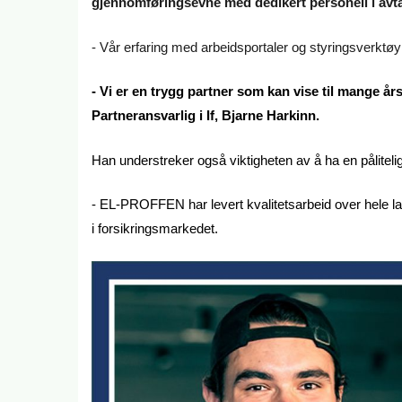
gjennomføringsevne med dedikert personell i avt
- Vår erfaring med arbeidsportaler og styringsverktøy
- Vi er en trygg partner som kan vise til mange å
Partneransvarlig i If, Bjarne Harkinn.
Han understreker også viktigheten av å ha en pålitelig
- EL-PROFFEN har levert kvalitetsarbeid over hele l
i forsikringsmarkedet.