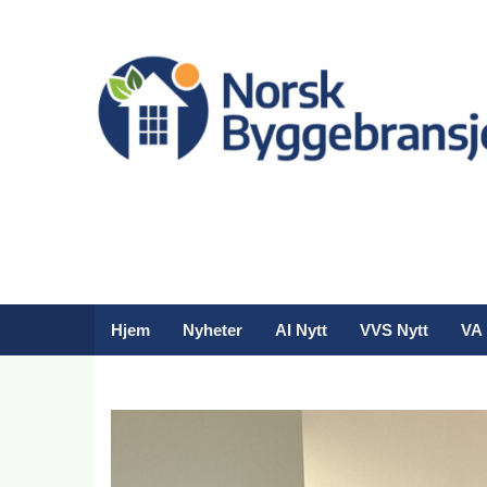
Hjem
Nyheter
AI Nytt
VVS Nytt
VA 