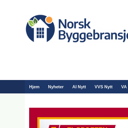
Hjem
Nyheter
AI Nytt
VVS Nytt
VA 