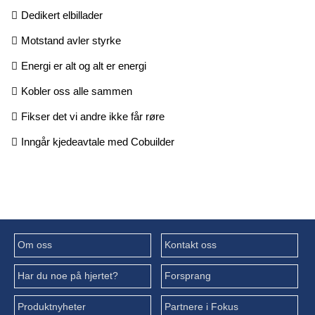
Dedikert elbillader
Motstand avler styrke
Energi er alt og alt er energi
Kobler oss alle sammen
Fikser det vi andre ikke får røre
Inngår kjedeavtale med Cobuilder
Om oss
Kontakt oss
Har du noe på hjertet?
Forsprang
Produktnyheter
Partnere i Fokus