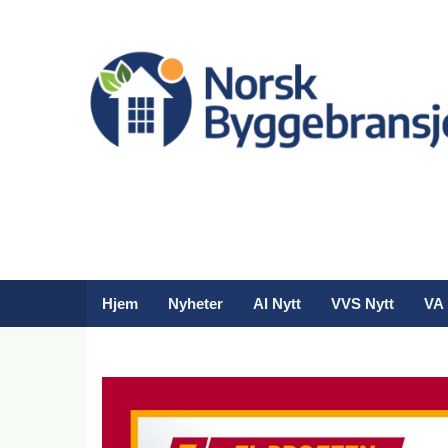
Hjem
Nyheter
AI Nytt
VVS Nytt
VA 