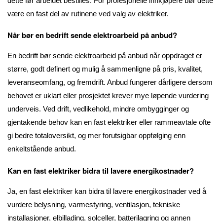
dette før arbeidet bestilles. For profesjonelle innkjøpere bør dette
være en fast del av rutinene ved valg av elektriker.
Når bør en bedrift sende elektroarbeid på anbud?
En bedrift bør sende elektroarbeid på anbud når oppdraget er
større, godt definert og mulig å sammenligne på pris, kvalitet,
leveranseomfang, og fremdrift. Anbud fungerer dårligere dersom
behovet er uklart eller prosjektet krever mye løpende vurdering
underveis. Ved drift, vedlikehold, mindre ombygginger og
gjentakende behov kan en fast elektriker eller rammeavtale ofte
gi bedre totaloversikt, og mer forutsigbar oppfølging enn
enkeltstående anbud.
Kan en fast elektriker bidra til lavere energikostnader?
Ja, en fast elektriker kan bidra til lavere energikostnader ved å
vurdere belysning, varmestyring, ventilasjon, tekniske
installasjoner, elbillading, solceller, batterilagring og annen