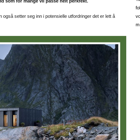
nd som for mange vil passe helt perkfekt.
fo
vo
gså setter seg inn i potensielle utfordringer det er lett å
mi