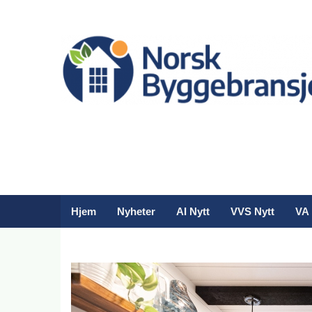
Hjem
Nyheter
AI Nytt
VVS Nytt
VA 