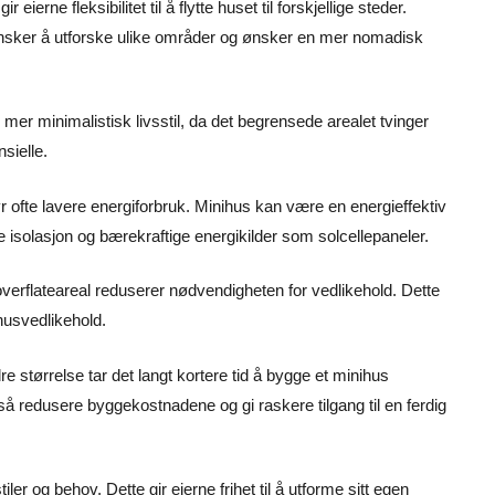
ierne fleksibilitet til å flytte huset til forskjellige steder.
 ønsker å utforske ulike områder og ønsker en mer nomadisk
n mer minimalistisk livsstil, da det begrensede arealet tvinger
sielle.
 ofte lavere energiforbruk. Minihus kan være en energieffektiv
e isolasjon og bærekraftige energikilder som solcellepaneler.
erflateareal reduserer nødvendigheten for vedlikehold. Dette
 husvedlikehold.
e størrelse tar det langt kortere tid å bygge et minihus
så redusere byggekostnadene og gi raskere tilgang til en ferdig
iler og behov. Dette gir eierne frihet til å utforme sitt egen