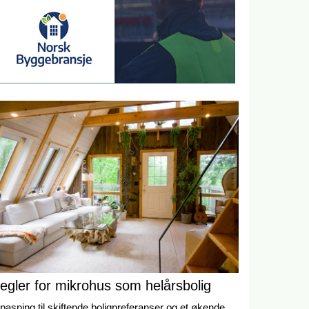
egler for mikrohus som helårsbolig
lpasning til skiftende boligpreferanser og et økende