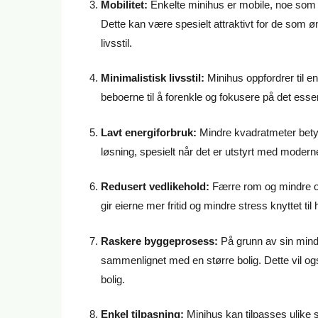
Mobilitet:
Enkelte minihus er mobile, noe som gir e
Dette kan være spesielt attraktivt for de som
livsstil.
Minimalistisk livsstil:
Minihus oppfordrer til e
beboerne til å forenkle og fokusere på det essen
Lavt energiforbruk:
Mindre kvadratmeter betyr
løsning, spesielt når det er utstyrt med modern
Redusert vedlikehold:
Færre rom og mindre ov
gir eierne mer fritid og mindre stress knyttet til
Raskere byggeprosess:
På grunn av sin mindr
sammenlignet med en større bolig. Dette vil og
bolig.
Enkel tilpasning:
Minihus kan tilpasses ulike st