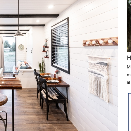
H
Mi
mi
ti