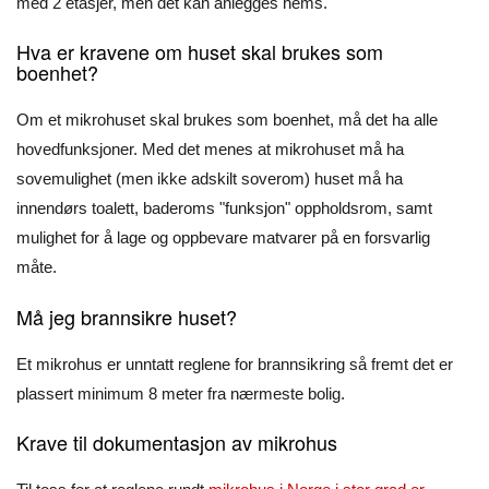
med 2 etasjer, men det kan anlegges hems.
Hva er kravene om huset skal brukes som
boenhet?
Om et mikrohuset skal brukes som boenhet, må det ha alle
hovedfunksjoner. Med det menes at mikrohuset må ha
sovemulighet (men ikke adskilt soverom) huset må ha
innendørs toalett, baderoms "funksjon" oppholdsrom, samt
mulighet for å lage og oppbevare matvarer på en forsvarlig
måte.
Må jeg brannsikre huset?
Et mikrohus er unntatt reglene for brannsikring så fremt det er
plassert minimum 8 meter fra nærmeste bolig.
Krave til dokumentasjon av mikrohus