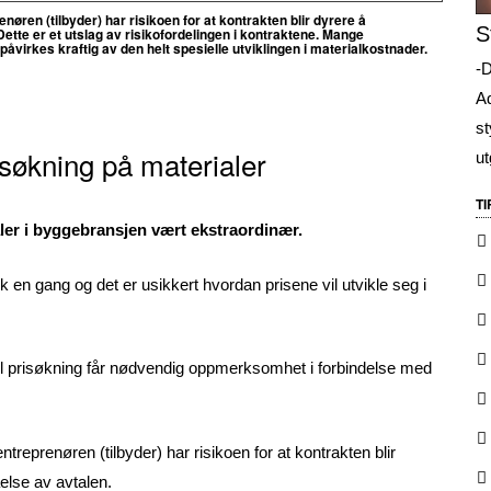
nøren (tilbyder) har risikoen for at kontrakten blir dyrere å
S
Dette er et utslag av risikofordelingen i kontraktene. Mange
åvirkes kraftig av den helt spesielle utviklingen i materialkostnader.
-D
Ad
st
isøkning på materialer
ut
T
aler i byggebransjen vært ekstraordinær.
k en gang og det er usikkert hvordan prisene vil utvikle seg i
tuell prisøkning får nødvendig oppmerksomhet i forbindelse med
ntreprenøren (tilbyder) har risikoen for at kontrakten blir
lse av avtalen.