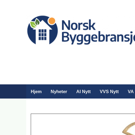
Hjem
Nyheter
AI Nytt
VVS Nytt
VA 