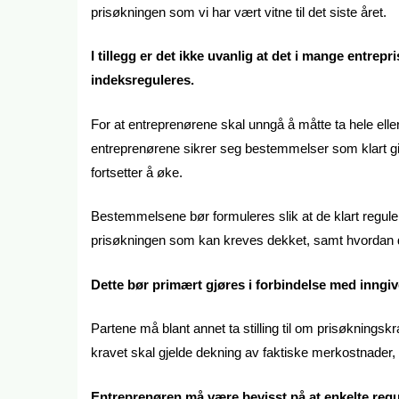
prisøkningen som vi har vært vitne til det siste året.
I tillegg er det ikke uvanlig at det i mange entrepr
indeksreguleres.
For at entreprenørene skal unngå å måtte ta hele eller 
entreprenørene sikrer seg bestemmelser som klart gir
fortsetter å øke.
Bestemmelsene bør formuleres slik at de klart regulerer
prisøkningen som kan kreves dekket, samt hvordan 
Dette bør primært gjøres i forbindelse med inngiv
Partene må blant annet ta stilling til om prisøkningskr
kravet skal gjelde dekning av faktiske merkostnader, o
Entreprenøren må være bevisst på at enkelte regu