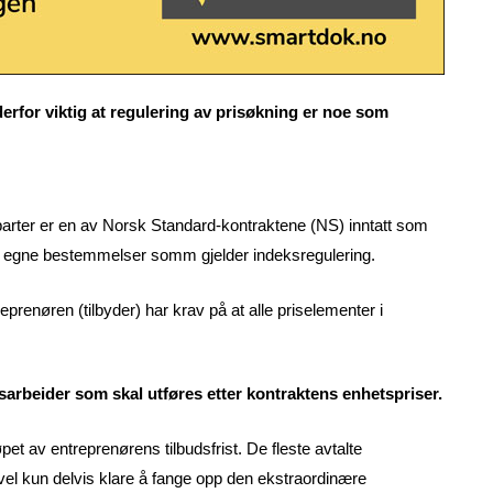
derfor viktig at regulering av prisøkning er noe som
 parter er en av Norsk Standard-kontraktene (NS) inntatt som
er egne bestemmelser somm gjelder indeksregulering.
renøren (tilbyder) har krav på at alle priselementer i
gsarbeider som skal utføres etter kontraktens enhetspriser.
pet av entreprenørens tilbudsfrist. De fleste avtalte
evel kun delvis klare å fange opp den ekstraordinære