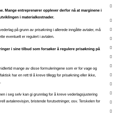
tene. Mange entreprenører opplever derfor nå at marginene i
utviklingen i materialkostnader.
vederlag på grunn av prisøkning i allerede inngåtte avtaler, må
tte eventuelt er regulert i avtalen.
inger i sine tilbud som forsøker å regulere prisøkning på
imidlertid mange av disse formuleringene som er for vage og
tisk har en rett til å kreve tillegg for prisøkning eller ikke,
.
en i seg selv kan gi grunnlag for å kreve vederlagsjustering
ell avtalerevisjon, bristende forutsetninger, osv. Terskelen for