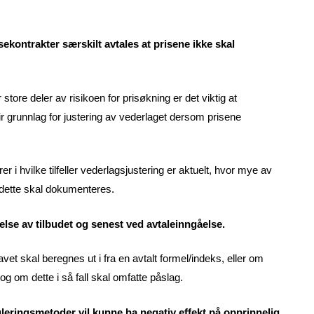
isekontrakter særskilt avtales at prisene ikke skal
store deler av risikoen for prisøkning er det viktig at
 grunnlag for justering av vederlaget dersom prisene
 i hvilke tilfeller vederlagsjustering er aktuelt, hvor mye av
dette skal dokumenteres.
else av tilbudet og senest ved avtaleinngåelse.
avet skal beregnes ut i fra en avtalt formel/indeks, eller om
g om dette i så fall skal omfatte påslag.
leringsmetoder vil kunne ha negativ effekt på opprinnelig