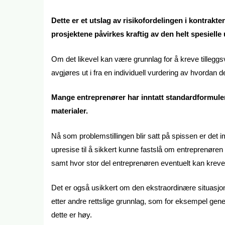
Dette er et utslag av risikofordelingen i kontrak
prosjektene påvirkes kraftig av den helt spesielle 
Om det likevel kan være grunnlag for å kreve tilleggs
avgjøres ut i fra en individuell vurdering av hvordan de
Mange entreprenører har inntatt standardformuler
materialer.
Nå som problemstillingen blir satt på spissen er det 
upresise til å sikkert kunne fastslå om entreprenøren fak
samt hvor stor del entreprenøren eventuelt kan kreve
Det er også usikkert om den ekstraordinære situasjon
etter andre rettslige grunnlag, som for eksempel gener
dette er høy.