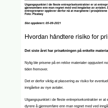
Utgangspunktet i de fleste entreprisekontrakter er at entrepre
gjennomføre enn man regnet med ved inngåelse av avtalen.
entreprenører opplever derfor nå at marginene i prosjektene p
Foto: Pixabay
Sist oppdatert: 05-09-2021
Hvordan håndtere risiko for pr
Det siste året har prisøkningen på enkelte materi
Nylig ble prisene på en rekke materialer oppjustert no
tiden fremover.
Det er derfor viktig at plassering av risiko for even
inngåelse av nye avtaler.
Utgangspunktet i de fleste entreprisekontrakter er at e
dyrere å gjennomføre enn man regnet med ved inngåe