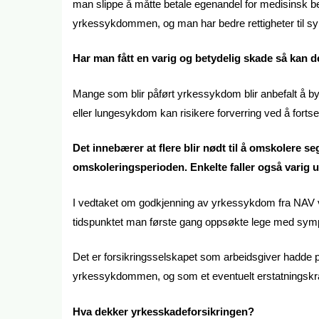
man slippe å måtte betale egenandel for medisinsk b
yrkessykdommen, og man har bedre rettigheter til sy
Har man fått en varig og betydelig skade så kan 
Mange som blir påført yrkessykdom blir anbefalt å by
eller lungesykdom kan risikere forverring ved å fortse
Det innebærer at flere blir nødt til å omskolere se
omskoleringsperioden. Enkelte faller også varig u
I vedtaket om godkjenning av yrkessykdom fra NAV vil 
tidspunktet man første gang oppsøkte lege med s
Det er forsikringsselskapet som arbeidsgiver hadde p
yrkessykdommen, og som et eventuelt erstatningskrav 
Hva dekker yrkesskadeforsikringen?