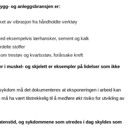
ygg- og anleggsbransjen er:
t av vibrasjon fra håndholdte verktøy
 med eksempelvis lærhansker, sement og kalk
delte stoffer
 som trestøv og kvartsstøv, forårsake kreft
r i muskel- og skjelett er eksempler på lidelser som ikke
sykdom må det dokumenteres at eksponeringen i arbeid kan
a vært tilstrekkelig til å medføre økt risiko for utvikling av
latenstid, og sykdommene som utredes i dag skyldes som