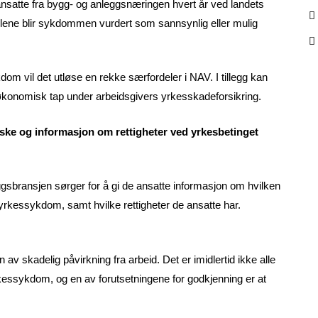
 ansatte fra bygg- og anleggsnæringen hvert år ved landets
ellene blir sykdommen vurdert som sannsynlig eller mulig
m vil det utløse en rekke særfordeler i NAV. I tillegg kan
 økonomisk tap under arbeidsgivers yrkesskadeforsikring.
ske og informasjon om rettigheter ved yrkesbetinget
ggsbransjen sørger for å gi de ansatte informasjon om hvilken
essykdom, samt hvilke rettigheter de ansatte har.
skadelig påvirkning fra arbeid. Det er imidlertid ikke alle
ssykdom, og en av forutsetningene for godkjenning er at