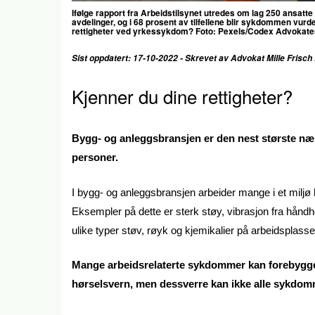
Ifølge rapport fra Arbeidstilsynet utredes om lag 250 ansat
avdelinger, og i 68 prosent av tilfellene blir sykdommen vurd
rettigheter ved yrkessykdom? Foto: Pexels/Codex Advokat
Sist oppdatert: 17-10-2022 - Skrevet av Advokat Mille Frisc
Kjenner du dine rettigheter?
Bygg- og anleggsbransjen er den nest største nær
personer.
I bygg- og anleggsbransjen arbeider mange i et miljø
Eksempler på dette er sterk støy, vibrasjon fra håndho
ulike typer støv, røyk og kjemikalier på arbeidsplasse
Mange arbeidsrelaterte sykdommer kan forebygges
hørselsvern, men dessverre kan ikke alle sykdo