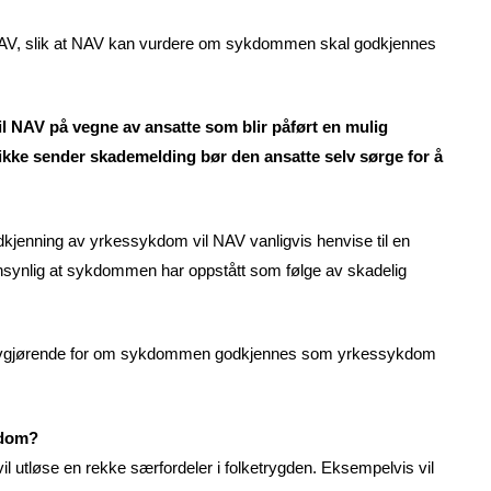
l NAV, slik at NAV kan vurdere om sykdommen skal godkjennes
til NAV på vegne av ansatte som blir påført en mulig
kke sender skademelding bør den ansatte selv sørge for å
jenning av yrkessykdom vil NAV vanligvis henvise til en
nsynlig at sykdommen har oppstått som følge av skadelig
el avgjørende for om sykdommen godkjennes som yrkessykdom
kdom?
 utløse en rekke særfordeler i folketrygden. Eksempelvis vil