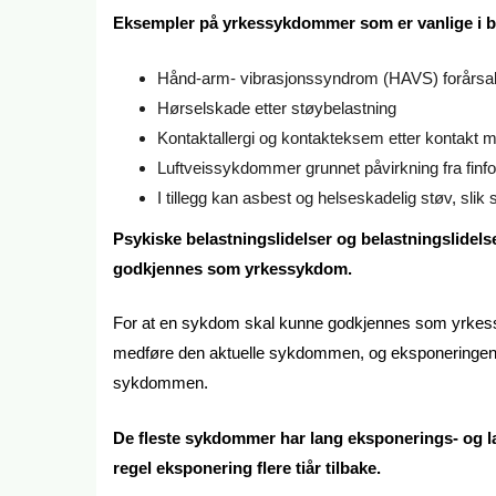
Eksempler på yrkessykdommer som er vanlige i b
Hånd-arm- vibrasjonssyndrom (HAVS) forårsake
Hørselskade etter støybelastning
Kontaktallergi og kontakteksem etter kontakt
Luftveissykdommer grunnet påvirkning fra finfor
I tillegg kan asbest og helseskadelig støv, slik
Psykiske belastningslidelser og belastningslidelse
godkjennes som yrkessykdom.
For at en sykdom skal kunne godkjennes som yrkes
medføre den aktuelle sykdommen, og eksponeringen må h
sykdommen.
De fleste sykdommer har lang eksponerings- og 
regel eksponering flere tiår tilbake.