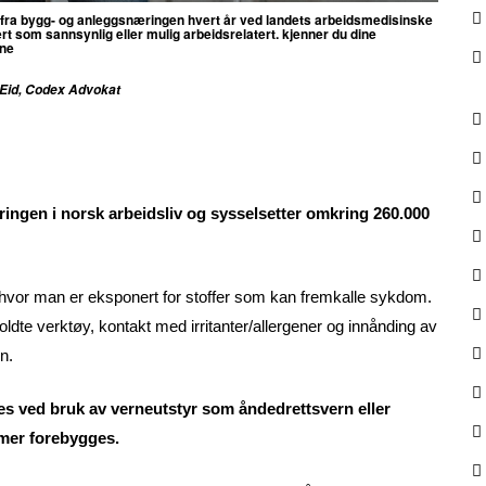
te fra bygg- og anleggsnæringen hvert år ved landets arbeidsmedisinske
ert som sannsynlig eller mulig arbeidsrelatert. kjenner du dine
ene
h Eid, Codex Advokat
ingen i norsk arbeidsliv og sysselsetter omkring 260.000
 hvor man er eksponert for stoffer som kan fremkalle sykdom.
ldte verktøy, kontakt med irritanter/allergener og innånding av
n.
 ved bruk av verneutstyr som åndedrettsvern eller
mmer forebygges.