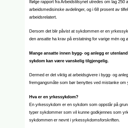
Ifølge rapport fra Arbeidstilsynet utredes om lag 250
arbeidsmedisinske avdelinger, og i 68 prosent av tilf
arbeidsrelatert.
Dersom det blir påvist at sykdommen er en yrkessykdo
den ansatte ha krav på erstatning for varige mén og
Mange ansatte innen bygg- og anlegg er utenland
sykdom kan være vanskelig tilgjengelig.
Dermed er det viktig at arbeidsgivere i bygg- og anle
fremgangsmåte som bør benyttes ved mistanke om yrk
Hva er en yrkessykdom?
En yrkessykdom er en sykdom som oppstår på grunn av 
typer sykdommer som vil kunne godkjennes som yrke
sykdommen er nevnt i yrkessykdomsforskriften.