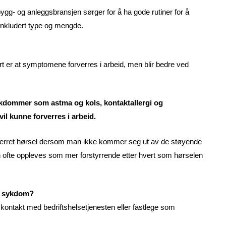
bygg- og anleggsbransjen sørger for å ha gode rutiner for å
 inkludert type og mengde.
rt er at symptomene forverres i arbeid, men blir bedre ved
ykdommer som astma og kols, kontaktallergi og
 kunne forverres i arbeid.
verret hørsel dersom man ikke kommer seg ut av de støyende
sen ofte oppleves som mer forstyrrende etter hvert som hørselen
rt sykdom?
ontakt med bedriftshelsetjenesten eller fastlege som