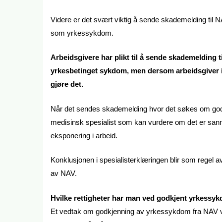
Videre er det svært viktig å sende skademelding ti
som yrkessykdom.
Arbeidsgivere har plikt til å sende skademelding 
yrkesbetinget sykdom, men dersom arbeidsgiver i
gjøre det.
Når det sendes skademelding hvor det søkes om godk
medisinsk spesialist som kan vurdere om det er san
eksponering i arbeid.
Konklusjonen i spesialisterklæringen blir som reg
av NAV.
Hvilke rettigheter har man ved godkjent yrkessy
Et vedtak om godkjenning av yrkessykdom fra NAV vil