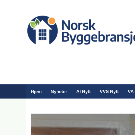
Hjem
Nyheter
AI Nytt
VVS Nytt
VA 