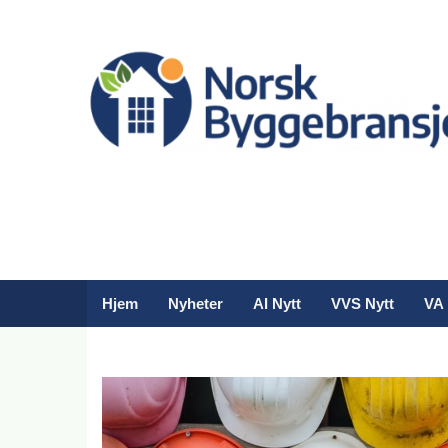
Hjem
Nyheter
AI Nytt
VVS Nytt
VA 