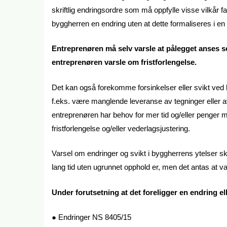
skriftlig endringsordre som må oppfylle visse vilkår f
byggherren en endring uten at dette formaliseres i en
Entreprenøren må selv varsle at pålegget anses 
entreprenøren varsle om fristforlengelse.
Det kan også forekomme forsinkelser eller svikt ved 
f.eks. være manglende leveranse av tegninger eller av
entreprenøren har behov for mer tid og/eller penger 
fristforlengelse og/eller vederlagsjustering.
Varsel om endringer og svikt i byggherrens ytelser ska
lang tid uten ugrunnet opphold er, men det antas at va
Under forutsetning at det foreligger en endring e
● Endringer NS 8405/15