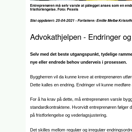
Entreprenøren må selv varsle at pålegget anses som en endr
fristforlengelse. Foto: Pexels
Sist oppdatert: 25-04-2021 - Forfattere: Emilie Melbø Kristo
Advokathjelpen - Endringer og
Selv med det beste utgangspunkt, tydelige ramme
nye eller endrede behov underveis i prosessen.
Byggherren vil da kunne kreve at entreprenøren utføre
Dette kalles en endring. Endringer vil kunne medføre
For å ha krav på dette, må entreprenøren varsle byg
standardkontraktene. Hvorvidt entreprenøren følger di
på fristforlengelse og vederlagsjustering.
Det skilles mellom regulær og irregulær endringsord