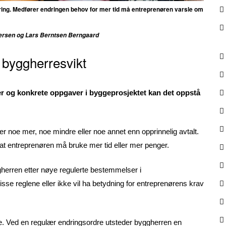
ing. Medfører endringen behov for mer tid må entreprenøren varsle om
ffersen og Lars Berntsen Berngaard
 byggherresvikt
r og konkrete oppgaver i byggeprosjektet kan det oppstå
r noe mer, noe mindre eller noe annet enn opprinnelig avtalt.
 at entreprenøren må bruke mer tid eller mer penger.
gherren etter nøye regulerte bestemmelser i
sse reglene eller ikke vil ha betydning for entreprenørens krav
re. Ved en regulær endringsordre utsteder byggherren en