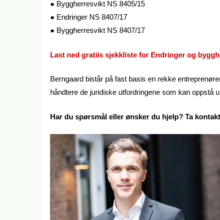
● Byggherresvikt NS 8405/15
● Endringer NS 8407/17
● Byggherresvikt NS 8407/17
Last ned gratiis sjekkliste for Endringer og byggh
Berngaard bistår på fast basis en rekke entreprenører 
håndtere de juridiske utfordringene som kan oppstå u
Har du spørsmål eller ønsker du hjelp? Ta konta