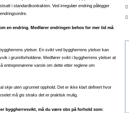
astsatt i standardkontrakten. Ved irregulær endring pålegger
 endringsordre.
som en endring. Medfører endringen behov for mer tid må
byggherrens ytelser. En svikt ved byggherrens ytelser kan
vik i grunnforholdene. Medfører svikt i byggherrens ytelser at
må entreprenørene varsle om dette etter reglene om
l skje uten ugrunnet opphold. Det er ikke klart definert hvor
rselet må gis straks det er praktisk mulig.
ller byggherresvikt, må du være obs på forhold som: