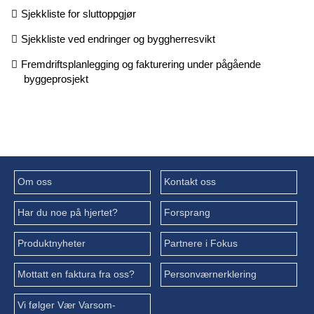
Sjekkliste for sluttoppgjør
Sjekkliste ved endringer og byggherresvikt
Fremdriftsplanlegging og fakturering under pågående
byggeprosjekt
Om oss
Kontakt oss
Har du noe på hjertet?
Forsprang
Produktnyheter
Partnere i Fokus
Mottatt en faktura fra oss?
Personværnerklering
Vi følger Vær Varsom-