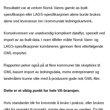
Resultatet var at verken Norsk Vanns gamle as-built-
spesifikasjon eller LAGS-spesifikasjonen alene burde brukes
alene ved leveranser inn i kommunale ledningskartverk.
Konsekvensen var unødvendig komplisert dataflyt, spesielt ved
import av as-built-data. I noen tilfeller måtte Norsk Vann- og
LAGS-spesifikasjoner kombineres gjennom flere etterfølgende
GML-importer.
Rapporten peker også på at flere kommuner ble skeptiske til
GML-basert import av ledningsdata, mens entreprenører og
landmålere kunne slite med å produsere gode nok GML-filer.
Dette er et viktig punkt for hele VA-bransjen.
Hvis standarder blir for krevende å bruke i praksis, eller brukes
ulikt fra prosjekt til prosjekt, mister den mye av verdien. Da blir