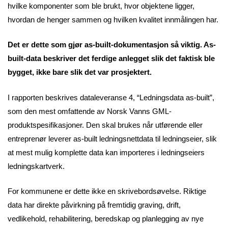
hvilke komponenter som ble brukt, hvor objektene ligger,
hvordan de henger sammen og hvilken kvalitet innmålingen har.
Det er dette som gjør as-built-dokumentasjon så viktig. As-
built-data beskriver det ferdige anlegget slik det faktisk ble
bygget, ikke bare slik det var prosjektert.
I rapporten beskrives dataleveranse 4, “Ledningsdata as-built”,
som den mest omfattende av Norsk Vanns GML-
produktspesifikasjoner. Den skal brukes når utførende eller
entreprenør leverer as-built ledningsnettdata til ledningseier, slik
at mest mulig komplette data kan importeres i ledningseiers
ledningskartverk.
For kommunene er dette ikke en skrivebordsøvelse. Riktige
data har direkte påvirkning på fremtidig graving, drift,
vedlikehold, rehabilitering, beredskap og planlegging av nye