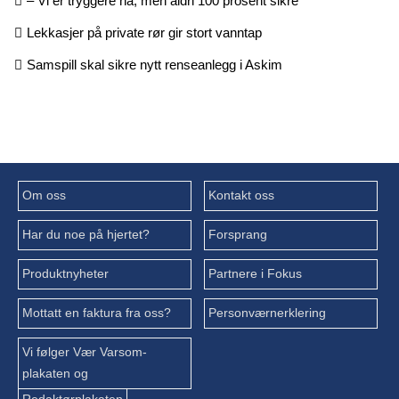
– Vi er tryggere nå, men aldri 100 prosent sikre
Lekkasjer på private rør gir stort vanntap
Samspill skal sikre nytt renseanlegg i Askim
Om oss
Kontakt oss
Har du noe på hjertet?
Forsprang
Produktnyheter
Partnere i Fokus
Mottatt en faktura fra oss?
Personværnerklering
Vi følger Vær Varsom-
plakaten og