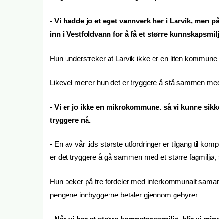
- Vi hadde jo et eget vannverk her i Larvik, men på
inn i Vestfoldvann for å få et større kunnskapsmilj
Hun understreker at Larvik ikke er en liten kommune 
Likevel mener hun det er tryggere å stå sammen med 
- Vi er jo ikke en mikrokommune, så vi kunne sikk
tryggere nå.
- En av vår tids største utfordringer er tilgang til k
er det tryggere å gå sammen med et større fagmiljø, 
Hun peker på tre fordeler med interkommunalt samarb
pengene innbyggerne betaler gjennom gebyrer.
- Når vi har et større kompetansemiljø, blir vi min