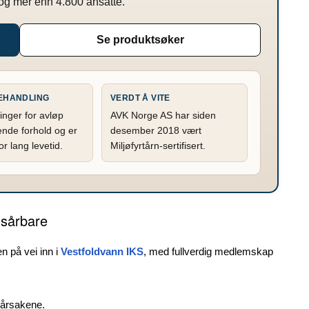
og mer enn 4.800 ansatte.
Se produktsøker
EHANDLING
VERDT Å VITE
inger for avløp
AVK Norge AS har siden
ende forhold og er
desember 2018 vært
or lang levetid.
Miljøfyrtårn-sertifisert.
 sårbare
n på vei inn i
Vestfoldvann IKS
, med fullverdig medlemskap
dårsakene.