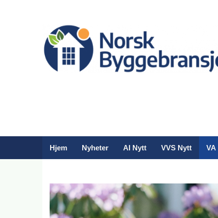
Hjem
Nyheter
AI Nytt
VVS Nytt
VA 