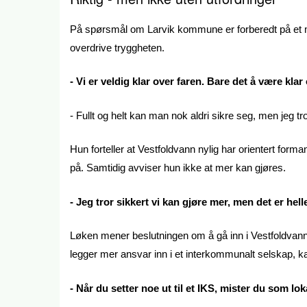
På spørsmål om Larvik kommune er forberedt på et m
overdrive tryggheten.
- Vi er veldig klar over faren. Bare det å være kla
- Fullt og helt kan man nok aldri sikre seg, men jeg tr
Hun forteller at Vestfoldvann nylig har orientert form
på. Samtidig avviser hun ikke at mer kan gjøres.
- Jeg tror sikkert vi kan gjøre mer, men det er helle
Løken mener beslutningen om å gå inn i Vestfoldvann
legger mer ansvar inn i et interkommunalt selskap, kan
- Når du setter noe ut til et IKS, mister du som loka