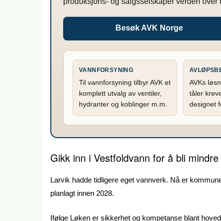
produksjons- og salgsselskaper verden over 
Besøk AVK Norge
VANNFORSYNING
AVLØPSB
Til vannforsyning tilbyr AVK et
AVKs løsn
komplett utvalg av ventiler,
tåler krev
hydranter og koblinger m.m.
designet f
Gikk inn i Vestfoldvann for å bli mindre
Larvik hadde tidligere eget vannverk. Nå er kommune
planlagt innen 2028.
Ifølge Løken er sikkerhet og kompetanse blant hove