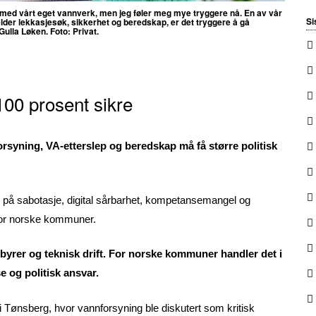
t med vårt eget vannverk, men jeg føler meg mye tryggere nå.
En av vår
Si
jelder lekkasjesøk, sikkerhet og beredskap, er det tryggere å gå
 Gulla Løken. Foto: Privat.
 100 prosent sikre
rsyning, VA-etterslep og beredskap må få større politisk
 på sabotasje, digital sårbarhet, kompetansemangel og
or norske kommuner.
byrer og teknisk drift. For norske kommuner handler det i
 og politisk ansvar.
i Tønsberg, hvor vannforsyning ble diskutert som kritisk