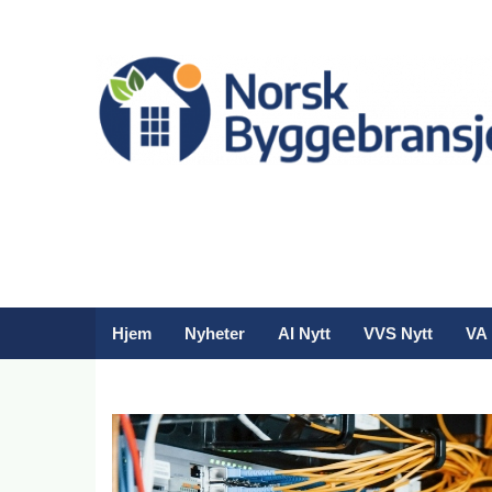
Hjem
Nyheter
AI Nytt
VVS Nytt
VA 