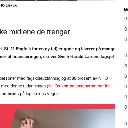
NHO Elektro
Me
kke midlene de trenger
. St. 11 Fagfolk for en ny tid) er gode og leverer på mange
r til finansieringen, skriver Svein Harald Larsen, fagsjef
 personer med fagskoleutdanning og at 88 prosent av NHO
lk med denne utdanningen
(NHOs kompetansebarometer for
er ambisiøs på fagskolens vegne.