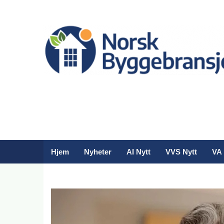
Hjem
Nyheter
AI Nytt
VVS Nytt
VA 