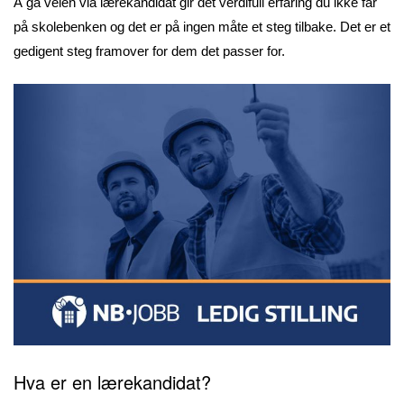
Å gå veien via lærekandidat gir det verdifull erfaring du ikke får
på skolebenken og det er på ingen måte et steg tilbake. Det er et
gedigent steg framover for dem det passer for.
Hva er en lærekandidat?