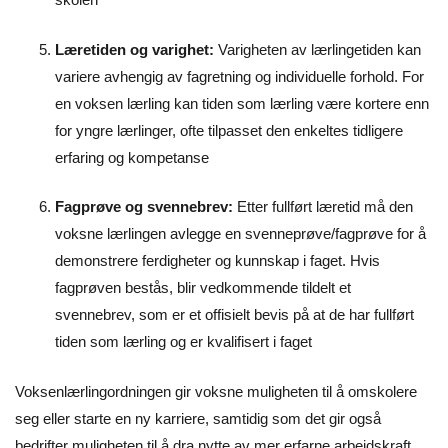
Læretiden og varighet:
Varigheten av lærlingetiden kan
variere avhengig av fagretning og individuelle forhold. For
en voksen lærling kan tiden som lærling være kortere enn
for yngre lærlinger, ofte tilpasset den enkeltes tidligere
erfaring og kompetanse
Fagprøve og svennebrev:
Etter fullført læretid må den
voksne lærlingen avlegge en svenneprøve/fagprøve for å
demonstrere ferdigheter og kunnskap i faget. Hvis
fagprøven bestås, blir vedkommende tildelt et
svennebrev, som er et offisielt bevis på at de har fullført
tiden som lærling og er kvalifisert i faget
Voksenlærlingordningen gir voksne muligheten til å omskolere
seg eller starte en ny karriere, samtidig som det gir også
bedrifter muligheten til å dra nytte av mer erfarne arbeidskraft