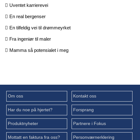
Uventet karrierevei
En real bergenser
En tilfeldig vei til drømmeyrket
Fra ingeniør til maler
Mamma så potensialet i meg
Om oss
Kontakt oss
Har du noe på hjertet?
Forsprang
Produktnyheter
Partnere i Fokus
Mottatt en faktura fra oss?
Personværnerklering