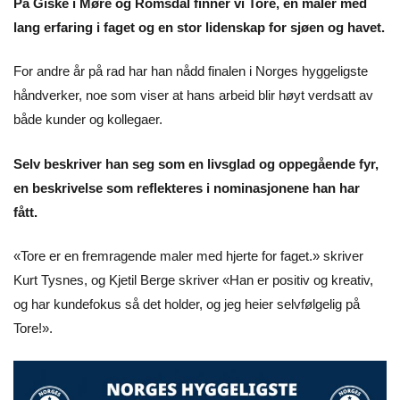
På Giske i Møre og Romsdal finner vi Tore, en maler med
lang erfaring i faget og en stor lidenskap for sjøen og havet.
For andre år på rad har han nådd finalen i Norges hyggeligste
håndverker, noe som viser at hans arbeid blir høyt verdsatt av
både kunder og kollegaer.
Selv beskriver han seg som en livsglad og oppegående fyr,
en beskrivelse som reflekteres i nominasjonene han har
fått.
«Tore er en fremragende maler med hjerte for faget.» skriver
Kurt Tysnes, og Kjetil Berge skriver «Han er positiv og kreativ,
og har kundefokus så det holder, og jeg heier selvfølgelig på
Tore!».