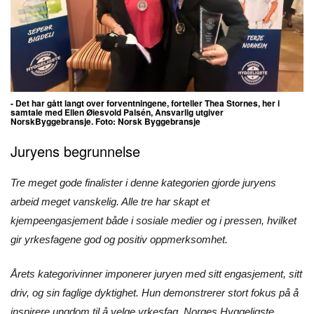
- Det har gått langt over forventningene, forteller
Thea Stornes, her i
samtale med Ellen Øiesvold Palsén, Ansvarlig utgiver
NorskByggebransje. Foto: Norsk Byggebransje
Juryens begrunnelse
Tre meget gode finalister i denne kategorien gjorde juryens
arbeid meget vanskelig. Alle tre har skapt et
kjempeengasjement både i sosiale medier og i pressen, hvilket
gir yrkesfagene god og positiv oppmerksomhet.
Årets kategorivinner imponerer juryen med sitt engasjement, sitt
driv, og sin faglige dyktighet. Hun demonstrerer stort fokus på å
inspirere ungdom til å velge yrkesfag. Norges Hyggeligste