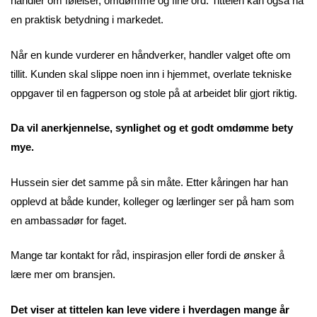
handler om følelser, omdømme og fine ord. Tittelen kan også ha
en praktisk betydning i markedet.
Når en kunde vurderer en håndverker, handler valget ofte om
tillit. Kunden skal slippe noen inn i hjemmet, overlate tekniske
oppgaver til en fagperson og stole på at arbeidet blir gjort riktig.
Da vil anerkjennelse, synlighet og et godt omdømme bety
mye.
Hussein sier det samme på sin måte. Etter kåringen har han
opplevd at både kunder, kolleger og lærlinger ser på ham som
en ambassadør for faget.
Mange tar kontakt for råd, inspirasjon eller fordi de ønsker å
lære mer om bransjen.
Det viser at tittelen kan leve videre i hverdagen mange år