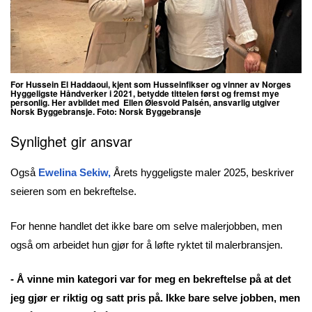
For Hussein El Haddaoui, kjent som
Husseinfikser
og vinner av
Norges
Hyggeligste Håndverker i 2021
, betydde tittelen først og fremst mye
personlig. Her avbildet med Ellen Øiesvold Palsén, ansvarlig utgiver
Norsk Byggebransje. Foto: Norsk Byggebransje
Synlighet gir ansvar
Også
Ewelina Sekiw,
Årets hyggeligste maler 2025, beskriver
seieren som en bekreftelse.
For henne handlet det ikke bare om selve malerjobben, men
også om arbeidet hun gjør for å løfte ryktet til malerbransjen.
- Å vinne min kategori var for meg en bekreftelse på at det
jeg gjør er riktig og satt pris på. Ikke bare selve jobben, men