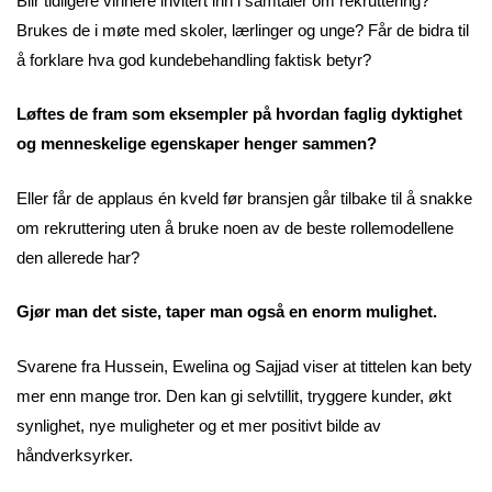
Blir tidligere vinnere invitert inn i samtaler om rekruttering?
Brukes de i møte med skoler, lærlinger og unge? Får de bidra til
å forklare hva god kundebehandling faktisk betyr?
Løftes de fram som eksempler på hvordan faglig dyktighet
og menneskelige egenskaper henger sammen?
Eller får de applaus én kveld før bransjen går tilbake til å snakke
om rekruttering uten å bruke noen av de beste rollemodellene
den allerede har?
Gjør man det siste, taper man også en enorm mulighet.
Svarene fra Hussein, Ewelina og Sajjad viser at tittelen kan bety
mer enn mange tror. Den kan gi selvtillit, tryggere kunder, økt
synlighet, nye muligheter og et mer positivt bilde av
håndverksyrker.