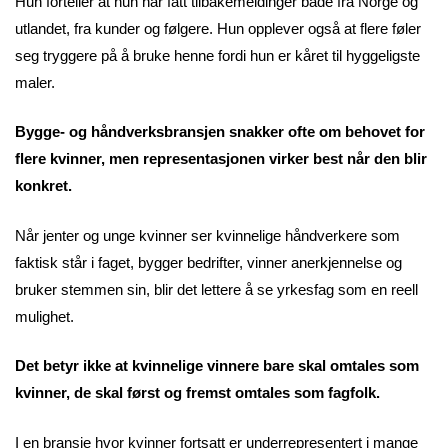
Hun forteller at hun har fått tilbakemeldinger både fra Norge og
utlandet, fra kunder og følgere. Hun opplever også at flere føler
seg tryggere på å bruke henne fordi hun er kåret til hyggeligste
maler.
Bygge- og håndverksbransjen snakker ofte om behovet for
flere kvinner, men representasjonen virker best når den blir
konkret.
Når jenter og unge kvinner ser kvinnelige håndverkere som
faktisk står i faget, bygger bedrifter, vinner anerkjennelse og
bruker stemmen sin, blir det lettere å se yrkesfag som en reell
mulighet.
Det betyr ikke at kvinnelige vinnere bare skal omtales som
kvinner, de skal først og fremst omtales som fagfolk.
I en bransje hvor kvinner fortsatt er underrepresentert i mange