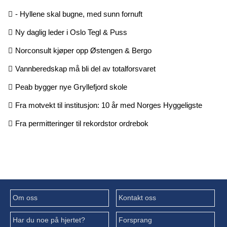
- Hyllene skal bugne, med sunn fornuft
Ny daglig leder i Oslo Tegl & Puss
Norconsult kjøper opp Østengen & Bergo
Vannberedskap må bli del av totalforsvaret
Peab bygger nye Gryllefjord skole
Fra motvekt til institusjon: 10 år med Norges Hyggeligste
Fra permitteringer til rekordstor ordrebok
Om oss
Kontakt oss
Har du noe på hjertet?
Forsprang