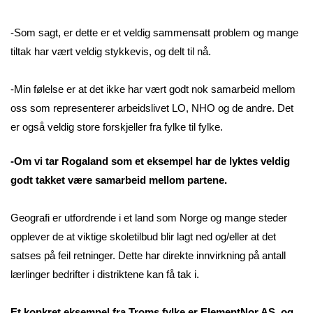
-Som sagt, er dette er et veldig sammensatt problem og mange
tiltak har vært veldig stykkevis, og delt til nå.
-Min følelse er at det ikke har vært godt nok samarbeid mellom
oss som representerer arbeidslivet LO, NHO og de andre. Det
er også veldig store forskjeller fra fylke til fylke.
-Om vi tar Rogaland som et eksempel har de lyktes veldig
godt takket være samarbeid mellom partene.
Geografi er utfordrende i et land som Norge og mange steder
opplever de at viktige skoletilbud blir lagt ned og/eller at det
satses på feil retninger. Dette har direkte innvirkning på antall
lærlinger bedrifter i distriktene kan få tak i.
Et konkret eksempel fra Troms fylke er ElementNor AS, og