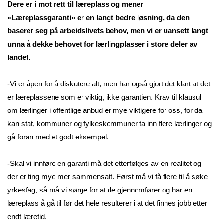
Dere er i mot rett til læreplass og mener
«Læreplassgaranti» er en langt bedre løsning, da den
baserer seg på arbeidslivets behov, men vi er uansett langt
unna å dekke behovet for lærlingplasser i store deler av
landet.
-Vi er åpen for å diskutere alt, men har også gjort det klart at det
er læreplassene som er viktig, ikke garantien. Krav til klausul
om lærlinger i offentlige anbud er mye viktigere for oss, for da
kan stat, kommuner og fylkeskommuner ta inn flere lærlinger og
gå foran med et godt eksempel.
-Skal vi innføre en garanti må det etterfølges av en realitet og
der er ting mye mer sammensatt. Først må vi få flere til å søke
yrkesfag, så må vi sørge for at de gjennomfører og har en
læreplass å gå til før det hele resulterer i at det finnes jobb etter
endt læretid.