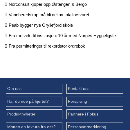
Norconsult kjøper opp Østengen & Bergo
Vannberedskap må bli del av totalforsvaret
Peab bygger nye Gryllefjord skole
Fra motvekt til institusjon: 10 år med Norges Hyggeligste
Fra permitteringer til rekordstor ordrebok
Om oss
Kontakt oss
Har du noe på hjertet?
Forsprang
Produktnyheter
Partnere i Fokus
Mottatt en faktura fra oss?
Personværnerklering