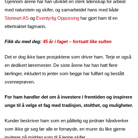
Gjennom årene har han utviklet en sterk lidenskap for arbeid
med naturstein og skifer, og samarbeidet hans med både
Stoneart AS
og
Eventyrlig Oppussing
har gjort ham til en
ettertraktet fagmann.
Fikk du med deg:
45 år i faget – fortsatt like sulten
Det er dog ikke bare prosjektene som driver ham. Terje er også
en dedikert læremester. De siste årene har han hatt flere
lærlinger, inkludert to jenter som begge har fullført og bestått
svenneprøven.
For ham handler det om å investere i fremtiden og inspirere
unge til å velge et fag med tradisjon, stolthet, og muligheter.
Kunder beskriver ham som en pålitelig og jordnær håndverker
som ikke gir seg før alle er fornøyde, en murer du like gjerne
inviterer på middag som til å legge skifer.