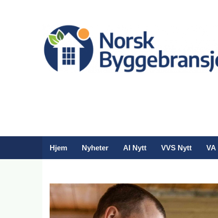
Hjem
Nyheter
AI Nytt
VVS Nytt
VA 