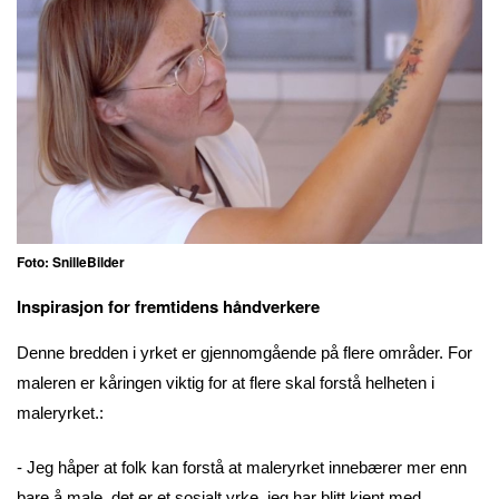
Foto: SnilleBilder
Inspirasjon for fremtidens håndverkere
Denne bredden i yrket er gjennomgående på flere områder. For
maleren er kåringen viktig for at flere skal forstå helheten i
maleryrket.:
- Jeg håper at folk kan forstå at maleryrket innebærer mer enn
bare å male, det er et sosialt yrke, jeg har blitt kjent med