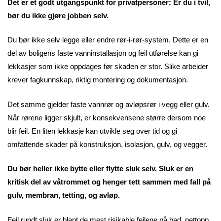
Det er et godt utgangspunkt for privatpersoner: Er du i tvil,
bør du ikke gjøre jobben selv.
Du bør ikke selv legge eller endre rør-i-rør-system. Dette er en
del av boligens faste vanninstallasjon og feil utførelse kan gi
lekkasjer som ikke oppdages før skaden er stor. Slike arbeider
krever fagkunnskap, riktig montering og dokumentasjon.
Det samme gjelder faste vannrør og avløpsrør i vegg eller gulv.
Når rørene ligger skjult, er konsekvensene større dersom noe
blir feil. En liten lekkasje kan utvikle seg over tid og gi
omfattende skader på konstruksjon, isolasjon, gulv, og vegger.
Du bør heller ikke bytte eller flytte sluk selv. Sluk er en
kritisk del av våtrommet og henger tett sammen med fall på
gulv, membran, tetting, og avløp.
Feil rundt sluk er blant de mest risikable feilene på bad, nettopp