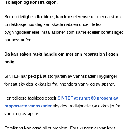
isolasjon og konstruksjon.
Bor du i leilighet eller blokk, kan konsekvensene bli enda større.
En lekkasje hos deg kan skade naboen under, felles
bygningsdeler eller installasjoner som sameiet eller borettslaget
har ansvar for.
Da kan saken raskt handle om mer enn reparasjon i egen
bolig.
SINTEF har pekt på at storparten av vannskader i bygninger
fortsatt skyldes lekkasjer fra innendørs vann- og avløpsrør.
I en tidligere fagblogg oppgir
SINTEF at rundt 80 prosent av
rapporterte vannskader
skyldes tradisjonelle rørlekkasjer fra
vann- og avløpsrør.
Forsikring kan også bli et problem. Forsikringen er vanligvis