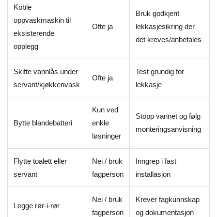
Koble
Bruk godkjent
oppvaskmaskin til
Ofte ja
lekkasjesikring der
eksisterende
det kreves/anbefales
opplegg
Skifte vannlås under
Test grundig for
Ofte ja
servant/kjøkkenvask
lekkasje
Kun ved
Stopp vannet og følg
Bytte blandebatteri
enkle
monteringsanvisning
løsninger
Flytte toalett eller
Nei / bruk
Inngrep i fast
servant
fagperson
installasjon
Nei / bruk
Krever fagkunnskap
Legge rør-i-rør
fagperson
og dokumentasjon