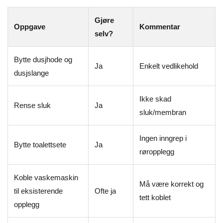
Gjøre
Oppgave
Kommentar
selv?
Bytte dusjhode og
Ja
Enkelt vedlikehold
dusjslange
Ikke skad
Rense sluk
Ja
sluk/membran
Ingen inngrep i
Bytte toalettsete
Ja
røropplegg
Koble vaskemaskin
Må være korrekt og
til eksisterende
Ofte ja
tett koblet
opplegg