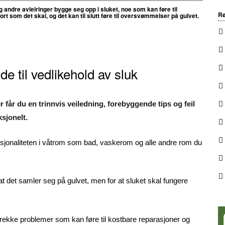
og andre avleiringer bygge seg opp i sluket, noe som kan føre til
Rø
bort som det skal, og det kan til slutt føre til oversvømmelser på gulvet.
e til vedlikehold av sluk
r får du en trinnvis veiledning, forebyggende tips og feil
sjonelt.
unksjonaliteten i våtrom som bad, vaskerom og alle andre rom du
at det samler seg på gulvet, men for at sluket skal fungere
 rekke problemer som kan føre til kostbare reparasjoner og