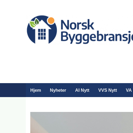
Hjem
Nyheter
AI Nytt
VVS Nytt
VA 