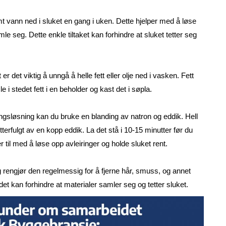
t vann ned i sluket en gang i uken. Dette hjelper med å løse
e seg. Dette enkle tiltaket kan forhindre at sluket tetter seg
er det viktig å unngå å helle fett eller olje ned i vasken. Fett
e i stedet fett i en beholder og kast det i søpla.
ingsløsning kan du bruke en blanding av natron og eddik. Hell
etterfulgt av en kopp eddik. La det stå i 10-15 minutter før du
til med å løse opp avleiringer og holde sluket rent.
g rengjør den regelmessig for å fjerne hår, smuss, og annet
t kan forhindre at materialer samler seg og tetter sluket.