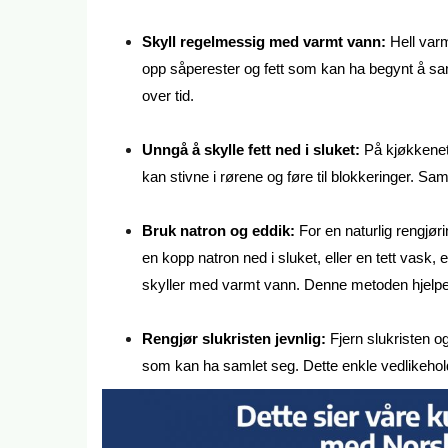
Skyll regelmessig med varmt vann:
Hell varm
opp såperester og fett som kan ha begynt å saml
over tid.
Unngå å skylle fett ned i sluket:
På kjøkkenet 
kan stivne i rørene og føre til blokkeringer. Saml
Bruk natron og eddik:
For en naturlig rengjør
en kopp natron ned i sluket, eller en tett vask, 
skyller med varmt vann. Denne metoden hjelper 
Rengjør slukristen jevnlig:
Fjern slukristen o
som kan ha samlet seg. Dette enkle vedlikeholde