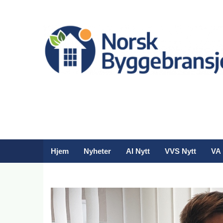
Hjem
Nyheter
AI Nytt
VVS Nytt
VA 