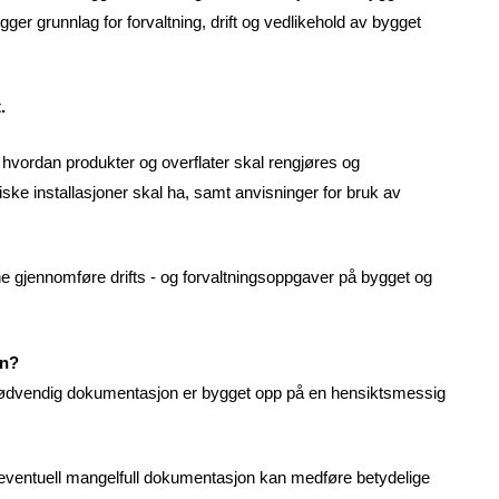
r grunnlag for forvaltning, drift og vedlikehold av bygget
.
ordan produkter og overflater skal rengjøres og
iske installasjoner skal ha, samt anvisninger for bruk av
 gjennomføre drifts - og forvaltningsoppgaver på bygget og
on?
 nødvendig dokumentasjon er bygget opp på en hensiktsmessig
 eventuell mangelfull dokumentasjon kan medføre betydelige