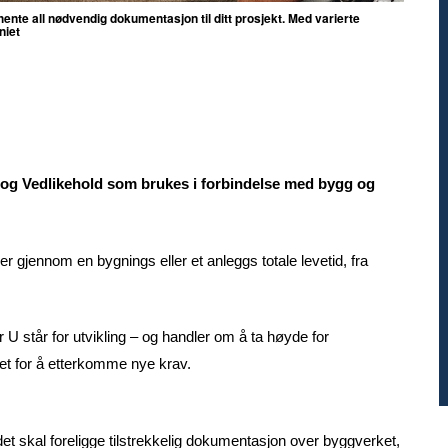
hente all nødvendig dokumentasjon til ditt prosjekt. Med varierte
iet
ft og Vedlikehold som brukes i forbindelse med bygg og
r gjennom en bygnings eller et anleggs totale levetid, fra
r U står for utvikling – og handler om å ta høyde for
tet for å etterkomme nye krav.
det skal foreligge tilstrekkelig dokumentasjon over byggverket,