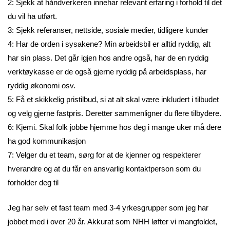
2: Sjekk at håndverkeren innehar relevant erfaring i forhold til det
du vil ha utført.
3: Sjekk referanser, nettside, sosiale medier, tidligere kunder
4: Har de orden i sysakene? Min arbeidsbil er alltid ryddig, alt
har sin plass. Det går igjen hos andre også, har de en ryddig
verktøykasse er de også gjerne ryddig på arbeidsplass, har
ryddig økonomi osv.
5: Få et skikkelig pristilbud, si at alt skal være inkludert i tilbudet
og velg gjerne fastpris. Deretter sammenligner du flere tilbydere.
6: Kjemi. Skal folk jobbe hjemme hos deg i mange uker må dere
ha god kommunikasjon
7: Velger du et team, sørg for at de kjenner og respekterer
hverandre og at du får en ansvarlig kontaktperson som du
forholder deg til
Jeg har selv et fast team med 3-4 yrkesgrupper som jeg har
jobbet med i over 20 år. Akkurat som NHH løfter vi mangfoldet,