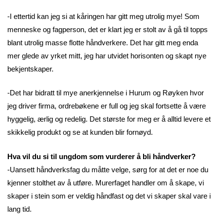
-I ettertid kan jeg si at kåringen har gitt meg utrolig mye! Som
menneske og fagperson, det er klart jeg er stolt av å gå til topps
blant utrolig masse flotte håndverkere. Det har gitt meg enda
mer glede av yrket mitt, jeg har utvidet horisonten og skapt nye
bekjentskaper.
-Det har bidratt til mye anerkjennelse i Hurum og Røyken hvor
jeg driver firma, ordrebøkene er full og jeg skal fortsette å være
hyggelig, ærlig og redelig. Det største for meg er å alltid levere et
skikkelig produkt og se at kunden blir fornøyd.
Hva vil du si til ungdom som vurderer å bli håndverker?
-Uansett håndverksfag du måtte velge, sørg for at det er noe du
kjenner stolthet av å utføre. Murerfaget handler om å skape, vi
skaper i stein som er veldig håndfast og det vi skaper skal vare i
lang tid.