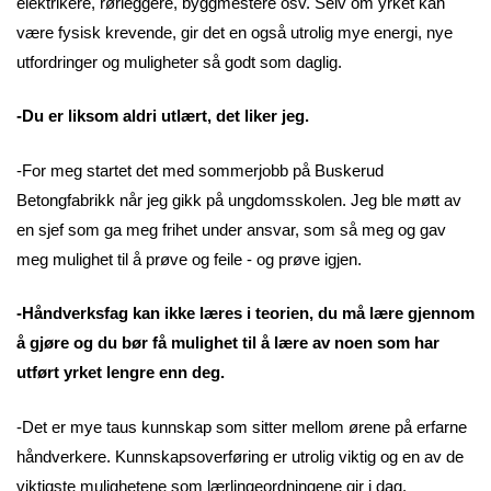
elektrikere, rørleggere, byggmestere osv. Selv om yrket kan
være fysisk krevende, gir det en også utrolig mye energi, nye
utfordringer og muligheter så godt som daglig.
-Du er liksom aldri utlært, det liker jeg.
-For meg startet det med sommerjobb på Buskerud
Betongfabrikk når jeg gikk på ungdomsskolen. Jeg ble møtt av
en sjef som ga meg frihet under ansvar, som så meg og gav
meg mulighet til å prøve og feile - og prøve igjen.
-Håndverksfag kan ikke læres i teorien, du må lære gjennom
å gjøre og du bør få mulighet til å lære av noen som har
utført yrket lengre enn deg.
-Det er mye taus kunnskap som sitter mellom ørene på erfarne
håndverkere. Kunnskapsoverføring er utrolig viktig og en av de
viktigste mulighetene som lærlingeordningene gir i dag.