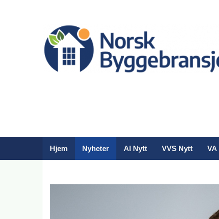
Hjem
Nyheter
AI Nytt
VVS Nytt
VA 