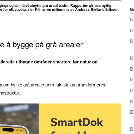
ginga og da må vi utnytte grå areal bedre.
Rapporten gir oss nyttig
er for utbygging, sier Klima- og miljøminister Andreas Bjelland Eriksen.
Me
re å bygge på grå arealer
allerede utbygde områder smartere før natur og
p om hvilke grå arealer som faktisk kan transformeres,
ønnstruktur.