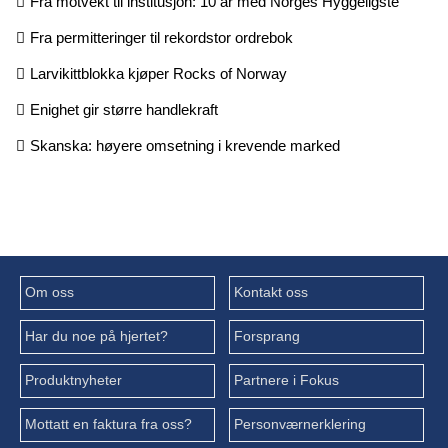
Fra motvekt til institusjon: 10 år med Norges Hyggeligste
Fra permitteringer til rekordstor ordrebok
Larvikittblokka kjøper Rocks of Norway
Enighet gir større handlekraft
Skanska: høyere omsetning i krevende marked
Om oss
Kontakt oss
Har du noe på hjertet?
Forsprang
Produktnyheter
Partnere i Fokus
Mottatt en faktura fra oss?
Personværnerklering