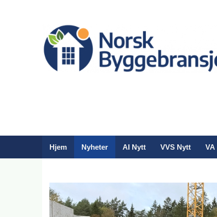
Hjem
Nyheter
AI Nytt
VVS Nytt
VA 